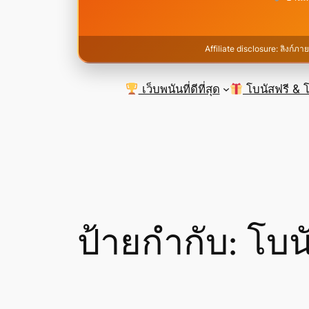
Affiliate disclosure: ลิงก์ภ
เว็บพนันที่ดีที่สุด
โบนัสฟรี & โ
ป้ายกำกับ:
โบน