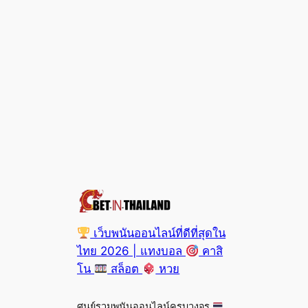
เว็บพนันออนไลน์ที่ดีที่สุดใน
ไทย 2026 | แทงบอล
คาสิ
โน
สล็อต
หวย
ศูนย์รวมพนันออนไลน์ครบวงจร