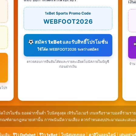
เงิ
1xBet Sports Promo Code
WEBFOOT2026
สมัคร 1xBet และรับสิทธิ์โปรโมชั่น
ใช้โค้ด WEBFOOT2026 ระหว่างสมัคร
ตรวจสอบการยืนยันโค้ดและรายละเอียดโบนัสภายในบัญชี
จำนว
ก่อนฝากเงิน
ไขโปร
ดโปรโมชั่น ยอดฝากขั้นต่ำ โบนัสสูงสุด เทิร์นโอเวอร์ เกมหรือราคาบอลที่ร่วม
ถึงเกณฑ์ตามกฎหมายเท่านั้น การพนันมีความเสี่ยง ควรกำหนดงบประมาณและเล่นอ
ิ่มเติม:
รีวิว Dafabet
|
รีวิว 1xBet
|
โบนัสแทงบอล
|
คาสิโนออนไลน์
|
เล่นอย่าง