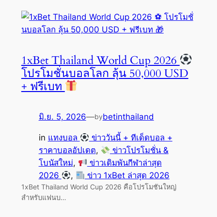
1xBet Thailand World Cup 2026
โปรโมชั่นบอลโลก ลุ้น 50,000 USD
+ ฟรีเบท
มิ.ย. 5, 2026
—
betinthailand
by
in
แทงบอล
ข่าววันนี้ + ทีเด็ดบอล +
ราคาบอลอัปเดต
, 
ข่าวโปรโมชั่น &
โบนัสใหม่
, 
ข่าวเดิมพันกีฬาล่าสุด
2026
, 
ข่าว 1xBet ล่าสุด 2026
1xBet Thailand World Cup 2026 คือโปรโมชันใหญ่
สำหรับแฟนบ…