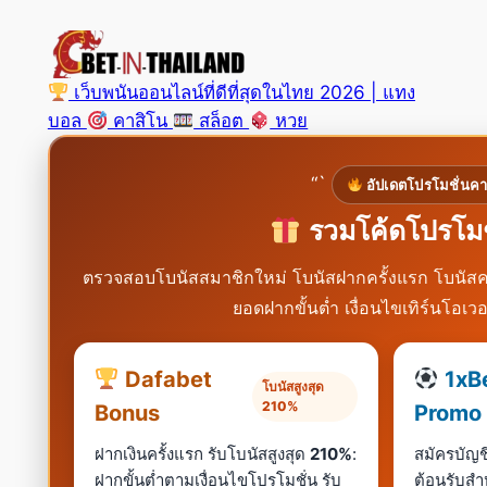
ข้าม
ไป
ยัง
เว็บพนันออนไลน์ที่ดีที่สุดในไทย 2026 | แทง
เนื้อหา
บอล
คาสิโน
สล็อต
หวย
“`
อัปเดตโปรโมชั่นคา
รวมโค้ดโปรโมช
ตรวจสอบโบนัสสมาชิกใหม่ โบนัสฝากครั้งแรก โบนัสคร
ยอดฝากขั้นต่ำ เงื่อนไขเทิร์นโอเ
Dafabet
1xB
โบนัสสูงสุด
210%
Bonus
Promo
ฝากเงินครั้งแรก รับโบนัสสูงสุด
210%
:
สมัครบัญ
ฝากขั้นต่ำตามเงื่อนไขโปรโมชั่น รับ
ต้อนรับสำ