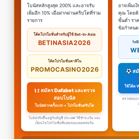
โบนัสหลักสูงสุด 200% และอาจรับ
อาจเพิ่มเง
เพิ่มอีก 10% เมื่อฝากผ่านคริปโตที่ร่วม
คุณ โดยต้
รายการ
ขั้นต่ำ รา
ข้อกำหนดเ
โค้ดโปรโมชั่นสำหรับผู้ใช้ Bet-in-Asia
BETINASIA2026
1xB
W
โค้ดโปรโมชั่นคาสิโน
PROMOCASINO2026
สมั
ใช้โค้ด
สมัคร Dafabet และตรวจ
สอบโบนัส
ตรวจสอบกา
โบนัสฝากครั้งแรก + โปรโมชั่นคริปโต
โบนัสจริงขึ้นอยู่กับบัญชี ประเทศ วิธีชำระเงิน และ
เงื่อนไขโปรโมชั่นที่แสดงบนแพลตฟอร์ม