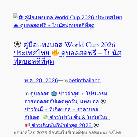
คู่มือแทงบอล World Cup 2026
ประเทศไทย
ดูบอลสดฟรี + โบนัส
ฟุตบอลดีที่สุด
พ.ค. 20, 2026
—
betinthailand
by
in
ดูบอลสด
ข่าวล่าสุด + โปรแกรม
ถ่ายทอดสดอัปเดตทุกวัน
, 
แทงบอล
ข่าววันนี้ + ทีเด็ดบอล + ราคาบอล
อัปเดต
, 
ข่าวโปรโมชั่น & โบนัสใหม่
, 
ข่าวเดิมพันกีฬาล่าสุด 2026
ฟุตบอลโลก 2026 คือหนึ่งในอีเวนต์ฟุตบอลที่แฟนบอลไทย