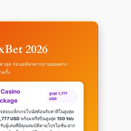
xBet 2026
ล่าสุด ก่อนสมัครควรอ่านยอดฝาก
ครั้ง
Casino
สูงสุด 1,777
USD
ckage
จสอบแพ็กเกจโบนัสต้อนรับคาสิโนสูงสุด
1,777 USD
พร้อมฟรีสปินสูงสุด
150 รอบ
รับผู้เล่นที่มีคุณสมบัติตามโปรโมชั่น ฝาก