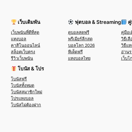
เว็บเดิมพัน
ฟุตบอล & Streaming
คู
เว็บพนันที่ดีที่สุด
ดูบอลสดฟรี
คู่มือ
แทงบอล
พรีเมียร์ลีกสด
วิธีเล
คาสิโนออนไลน์
บอลโลก 2026
วิธีแ
สล็อตเว็บตรง
ทีเด็ดฟรี
อ่าน
รีวิวเว็บพนัน
แทงบอลไทย
เว็บโก
โบนัส & โปร
โบนัสฟรี
โบนัสทั้งหมด
โบนัสสมาชิกใหม่
โปรแทงบอล
โบนัสไม่ต้องฝาก