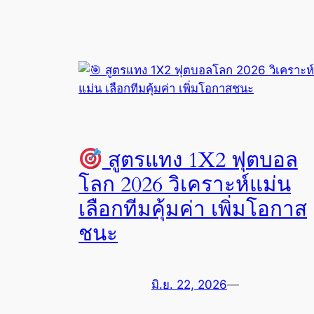
สูตรแทง 1X2 ฟุตบอล
โลก 2026 วิเคราะห์แม่น
เลือกทีมคุ้มค่า เพิ่มโอกาส
ชนะ
มิ.ย. 22, 2026
—