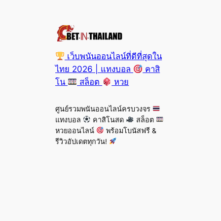
เว็บพนันออนไลน์ที่ดีที่สุดใน
ไทย 2026 | แทงบอล
คาสิ
โน
สล็อต
หวย
ศูนย์รวมพนันออนไลน์ครบวงจร
แทงบอล
คาสิโนสด
สล็อต
หวยออนไลน์
พร้อมโบนัสฟรี &
รีวิวอัปเดตทุกวัน!