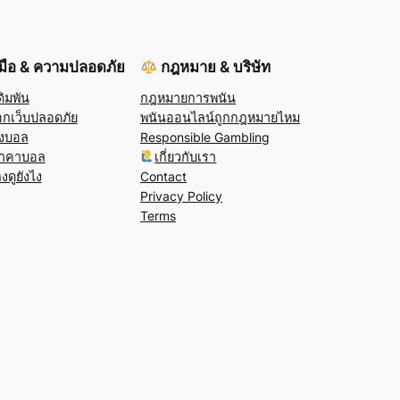
่มือ & ความปลอดภัย
กฎหมาย & บริษัท
เดิมพัน
กฎหมายการพนัน
ือกเว็บปลอดภัย
พนันออนไลน์ถูกกฎหมายไหม
ทงบอล
Responsible Gambling
ราคาบอล
เกี่ยวกับเรา
งดูยังไง
Contact
Privacy Policy
Terms