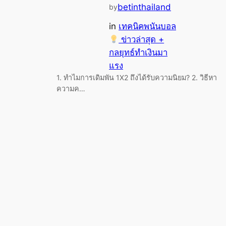
betinthailand
by
in
เทคนิคพนันบอล
ข่าวล่าสุด +
กลยุทธ์ทำเงินมา
แรง
1. ทำไมการเดิมพัน 1X2 ถึงได้รับความนิยม? 2. วิธีหา
ความค…