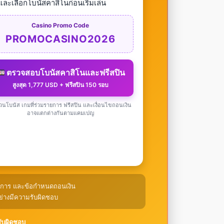
นและเลือกโบนัสคาสิโนก่อนเริ่มเล่น
Casino Promo Code
PROMOCASINO2026
ตรวจสอบโบนัสคาสิโนและฟรีสปิน
สูงสุด 1,777 USD + ฟรีสปิน 150 รอบ
นโบนัส เกมที่ร่วมรายการ ฟรีสปิน และเงื่อนไขถอนเงิน
อาจแตกต่างกันตามแคมเปญ
รายการ และข้อกำหนดถอนเงิน
ย่างมีความรับผิดชอบ
รับผิดชอบ