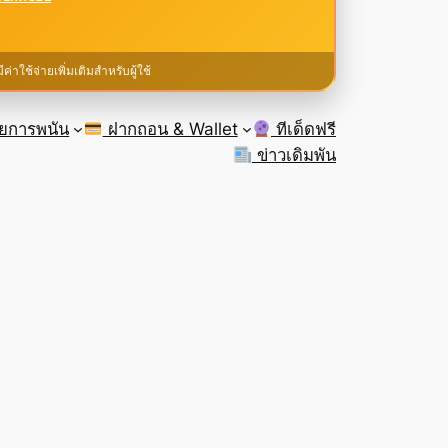
าใช้จ่ายเพิ่มเติมสำหรับผู้ใช้
ยการพนัน
ฝากถอน & Wallet
ทีเด็ดฟรี
ข่าวเดิมพัน