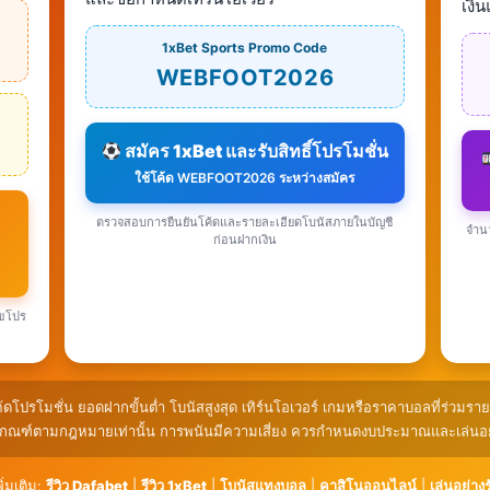
เงิ
1xBet Sports Promo Code
WEBFOOT2026
สมัคร 1xBet และรับสิทธิ์โปรโมชั่น
ใช้โค้ด WEBFOOT2026 ระหว่างสมัคร
ตรวจสอบการยืนยันโค้ดและรายละเอียดโบนัสภายในบัญชี
จำนว
ก่อนฝากเงิน
ไขโปร
ดโปรโมชั่น ยอดฝากขั้นต่ำ โบนัสสูงสุด เทิร์นโอเวอร์ เกมหรือราคาบอลที่ร่วม
ถึงเกณฑ์ตามกฎหมายเท่านั้น การพนันมีความเสี่ยง ควรกำหนดงบประมาณและเล่นอ
ิ่มเติม:
รีวิว Dafabet
|
รีวิว 1xBet
|
โบนัสแทงบอล
|
คาสิโนออนไลน์
|
เล่นอย่าง