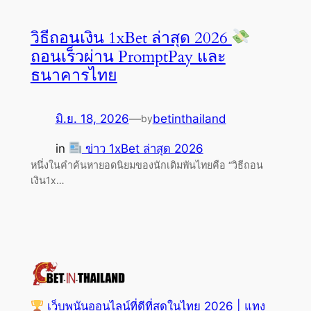
วิธีถอนเงิน 1xBet ล่าสุด 2026
ถอนเร็วผ่าน PromptPay และ
ธนาคารไทย
มิ.ย. 18, 2026
—
betinthailand
by
in
ข่าว 1xBet ล่าสุด 2026
หนึ่งในคำค้นหายอดนิยมของนักเดิมพันไทยคือ “วิธีถอน
เงิน1x…
เว็บพนันออนไลน์ที่ดีที่สุดในไทย 2026 | แทง