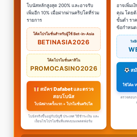
โบนัสหลักสูงสุด 200% และอาจรับ
อาจเพิ่มเง
เพิ่มอีก 10% เมื่อฝากผ่านคริปโตที่ร่วม
คุณ โดยต้
รายการ
ขั้นต่ำ รา
ข้อกำหนดเ
โค้ดโปรโมชั่นสำหรับผู้ใช้ Bet-in-Asia
BETINASIA2026
1xB
W
โค้ดโปรโมชั่นคาสิโน
PROMOCASINO2026
สมั
ใช้โค้ด
สมัคร Dafabet และตรวจ
สอบโบนัส
ตรวจสอบกา
โบนัสฝากครั้งแรก + โปรโมชั่นคริปโต
โบนัสจริงขึ้นอยู่กับบัญชี ประเทศ วิธีชำระเงิน และ
เงื่อนไขโปรโมชั่นที่แสดงบนแพลตฟอร์ม